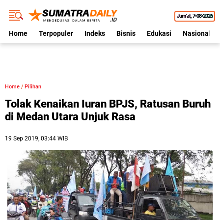
Jum'at
7•08•2026
Home
Terpopuler
Indeks
Bisnis
Edukasi
Nasional
Home
/
Pilihan
Tolak Kenaikan Iuran BPJS, Ratusan Buruh
di Medan Utara Unjuk Rasa
19 Sep 2019, 03:44 WIB