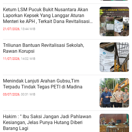
Ketum LSM Pucuk Bukit Nusantara Akan
Laporkan Kepsek Yang Langgar Aturan
Menteri ke APH , Terkait Dana Revitalisasi
Sekolah
21/07/2026,
13:44 WIB
Triliunan Bantuan Revitalisasi Sekolah,
Rawan Korupsi
11/07/2026,
14:02 WIB
Menindak Lanjuti Arahan Gubsu,Tim
Terpadu Tindak Tegas PETI di Madina
03/07/2026,
00:31 WIB
Hakim : " Ibu Saksi Jangan Jadi Pahlawan
Kesiangan, Jelas Punya Hutang Diberi
Barang Lagi