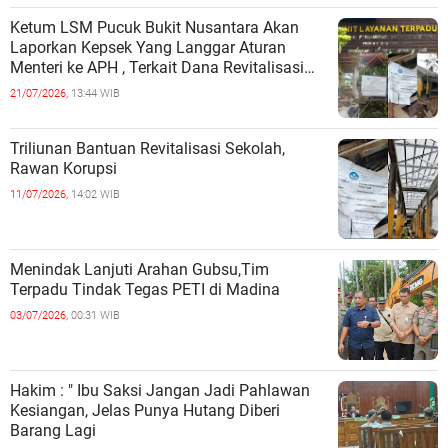
Ketum LSM Pucuk Bukit Nusantara Akan
Laporkan Kepsek Yang Langgar Aturan
Menteri ke APH , Terkait Dana Revitalisasi
Sekolah
21/07/2026,
13:44 WIB
Triliunan Bantuan Revitalisasi Sekolah,
Rawan Korupsi
11/07/2026,
14:02 WIB
Menindak Lanjuti Arahan Gubsu,Tim
Terpadu Tindak Tegas PETI di Madina
03/07/2026,
00:31 WIB
Hakim : " Ibu Saksi Jangan Jadi Pahlawan
Kesiangan, Jelas Punya Hutang Diberi
Barang Lagi