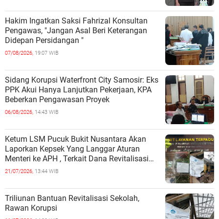
Hakim Ingatkan Saksi Fahrizal Konsultan
Pengawas, "Jangan Asal Beri Keterangan
Didepan Persidangan "
07/08/2026,
19:07 WIB
Sidang Korupsi Waterfront City Samosir: Eks
PPK Akui Hanya Lanjutkan Pekerjaan, KPA
Beberkan Pengawasan Proyek
06/08/2026,
14:43 WIB
Ketum LSM Pucuk Bukit Nusantara Akan
Laporkan Kepsek Yang Langgar Aturan
Menteri ke APH , Terkait Dana Revitalisasi
Sekolah
21/07/2026,
13:44 WIB
Triliunan Bantuan Revitalisasi Sekolah,
Rawan Korupsi