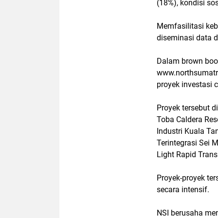
(18%), kondisi so
Memfasilitasi ke
diseminasi data d
Dalam brown book 
www.northsumatrai
proyek investasi 
Proyek tersebut d
Toba Caldera Res
Industri Kuala Ta
Terintegrasi Sei M
Light Rapid Trans
Proyek-proyek te
secara intensif.
NSI berusaha menc