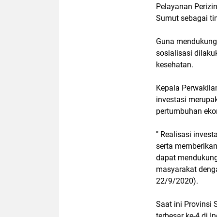
Pelayanan Perizi
Sumut sebagai tim
Guna mendukung 
sosialisasi dila
kesehatan.
Kepala Perwakila
investasi merupa
pertumbuhan ekon
" Realisasi inves
serta memberikan 
dapat mendukung
masyarakat denga
22/9/2020).
Saat ini Provins
terbesar ke-4 di I