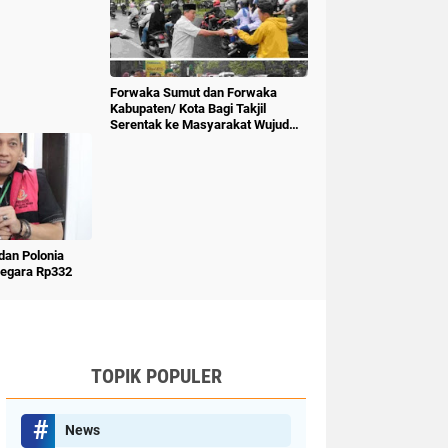
Forwaka Sumut dan Forwaka
Kabupaten/ Kota Bagi Takjil
Serentak ke Masyarakat Wujud
Kepedulian Insan Pers
an Polonia
Negara Rp332
TOPIK POPULER
News