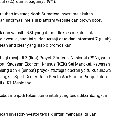
sial (7%), dan sebagainya (9%).
butuhan investor, North Sumatera Invest melakukan
an informasi melalui platform website dan brown book.
dan website NSI, yang dapat diakses melalui link:
nvest.id, saat ini sudah tersaji data dan informasi 7 (tujuh)
clean and clear yang siap dipromosikan.
ibagi menjadi 3 (tiga) Proyek Strategis Nasional (PSN), yaitu
ort, Kawasan Ekonomi Khusus (KEK) Sei Mangkei, Kawasan
njung dan 4 (empat) proyek strategis daerah yaitu Rusunawa
angkei, Sport Center, Jalur Kereta Api Siantar-Parapat, dan
it (LRT Mebidang.
rsebut menjadi fokus pemerintah yang terus dikembangkan
ari investor-investor terbaik untuk mencapai tujuan