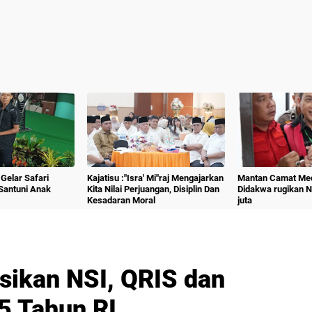
Gelar Safari
Kajatisu :"Isra' Mi"raj Mengajarkan
Mantan Camat Med
Santuni Anak
Kita Nilai Perjuangan, Disiplin Dan
Didakwa rugikan 
Kesadaran Moral
juta
sikan NSI, QRIS dan
5 Tahun RI