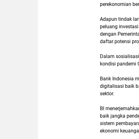
perekonomian ber
Adapun tindak lan
peluang investasi
dengan Pemerinta
daftar potensi pr
Dalam sosialisas
kondisi pandemi C
Bank Indonesia m
digitalisasi bai
sektor.
BI menerjemahka
baik jangka pend
sistem pembayaran
ekonomi keuangan