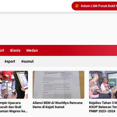
Triliunan Bantuan Revital
Menindak Lanjuti Arahan
Tim Pidsus Kejari Medan
Kajati Inspeksi Mendadak 
Diduga Aniaya Wartawan, E
Dugaan Korupsi SPP dan
ort
Bisnis
Medan
sport
sumut
impin Upacara
Aliansi BEM Al Washliya Rencana
Kejatisu Tahan 3 
azah dan Ikuti
Demo di Kejati Sumut
KSOP Belawan Terk
aman Wapres ke-
PNBP 2023–2024