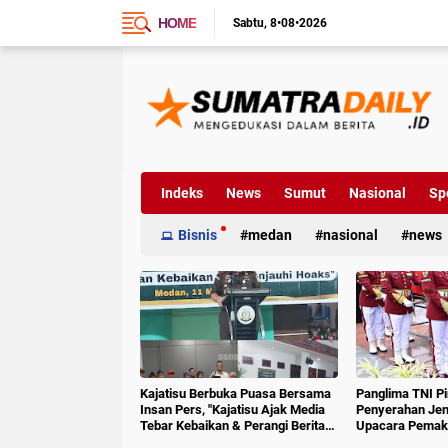
HOME
Sabtu
8•08•2026
Indeks
News
Sumut
Nasional
Sp
Bisnis
medan
nasional
news
Kajatisu Berbuka Puasa Bersama
Panglima TNI P
Insan Pers, "Kajatisu Ajak Media
Penyerahan Jen
Tebar Kebaikan & Perangi Berita
Upacara Pemak
Hoak"
6 RI