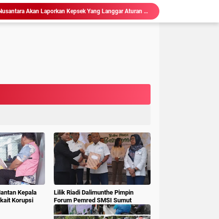
isasi Sekolah, Rawan Korupsi
 Gubsu,Tim Terpadu Tindak Tegas PETI di Madina
Hakim : " Ibu Saksi Jangan Jadi Pahlawan Kesiangan, Jelas Punya Hutang Diberi Barang Lagi
 Geledah dan Sita Dokumen BLUD RSUD Dr Pirngadi
ke Kejari Belawan, Pastikan Kondisi Kinerja Jajarannya
ks Polisi Achirudin Hasibuan Dilaporkan ke Polisi
 Dana BOS SMAN 8 Menunggu Gelar Perkara
Hakim Ingatkan Saksi Fahrizal Konsultan Pengawas, "Jangan Asal Beri Keterangan Didepan Persidangan "
Sidang Korupsi Waterfront City Samosir: Eks PPK Akui Hanya Lanjutkan Pekerjaan, KPA Beberkan Pengawasan Proyek
Ketum LSM Pucuk Bukit Nusantara Akan Laporkan Kepsek Yang Langgar Aturan Menteri ke APH , Terkait Dana Revitalisasi Sekolah
Mantan Kepala
Lilik Riadi Dalimunthe Pimpin
ait Korupsi
Forum Pemred SMSI Sumut