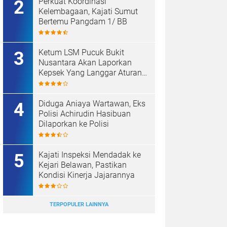
Perkuat Koordinasi
Kelembagaan, Kajati Sumut
Bertemu Pangdam 1/ BB
Ketum LSM Pucuk Bukit
Nusantara Akan Laporkan
Kepsek Yang Langgar Aturan
Menteri ke APH , Terkait Dana
Revitalisasi Sekolah
Diduga Aniaya Wartawan, Eks
Polisi Achirudin Hasibuan
Dilaporkan ke Polisi
Kajati Inspeksi Mendadak ke
Kejari Belawan, Pastikan
Kondisi Kinerja Jajarannya
TERPOPULER LAINNYA