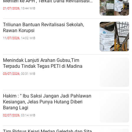
Menteri ke APH , Terkait Dana Revitalisasi
Sekolah
21/07/2026,
13:44 WIB
Triliunan Bantuan Revitalisasi Sekolah,
Rawan Korupsi
11/07/2026,
14:02 WIB
Menindak Lanjuti Arahan Gubsu,Tim
Terpadu Tindak Tegas PETI di Madina
03/07/2026,
00:31 WIB
Hakim : " Ibu Saksi Jangan Jadi Pahlawan
Kesiangan, Jelas Punya Hutang Diberi
Barang Lagi
02/07/2026,
03:14 WIB
Tim Pidsus Kejari Medan Geledah dan Sita