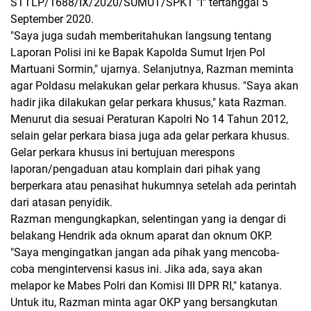
STTLP/1688/IX/2020/SUMUT/SPKT "I" tertanggal 5
September 2020.
"Saya juga sudah memberitahukan langsung tentang
Laporan Polisi ini ke Bapak Kapolda Sumut Irjen Pol
Martuani Sormin," ujarnya. Selanjutnya, Razman meminta
agar Poldasu melakukan gelar perkara khusus. "Saya akan
hadir jika dilakukan gelar perkara khusus," kata Razman.
Menurut dia sesuai Peraturan Kapolri No 14 Tahun 2012,
selain gelar perkara biasa juga ada gelar perkara khusus.
Gelar perkara khusus ini bertujuan merespons
laporan/pengaduan atau komplain dari pihak yang
berperkara atau penasihat hukumnya setelah ada perintah
dari atasan penyidik.
Razman mengungkapkan, selentingan yang ia dengar di
belakang Hendrik ada oknum aparat dan oknum OKP.
"Saya mengingatkan jangan ada pihak yang mencoba-
coba mengintervensi kasus ini. Jika ada, saya akan
melapor ke Mabes Polri dan Komisi III DPR RI," katanya.
Untuk itu, Razman minta agar OKP yang bersangkutan