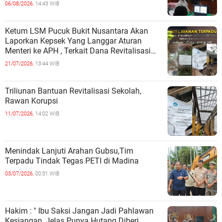
06/08/2026,
14:43 WIB
Ketum LSM Pucuk Bukit Nusantara Akan
Laporkan Kepsek Yang Langgar Aturan
Menteri ke APH , Terkait Dana Revitalisasi
Sekolah
21/07/2026,
13:44 WIB
Triliunan Bantuan Revitalisasi Sekolah,
Rawan Korupsi
11/07/2026,
14:02 WIB
Menindak Lanjuti Arahan Gubsu,Tim
Terpadu Tindak Tegas PETI di Madina
03/07/2026,
00:31 WIB
Hakim : " Ibu Saksi Jangan Jadi Pahlawan
Kesiangan, Jelas Punya Hutang Diberi