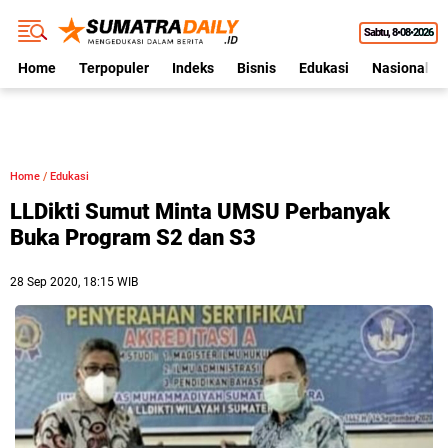
Sabtu
8•08•2026
Home
Terpopuler
Indeks
Bisnis
Edukasi
Nasional
Home
/
Edukasi
LLDikti Sumut Minta UMSU Perbanyak
Buka Program S2 dan S3
28 Sep 2020, 18:15 WIB