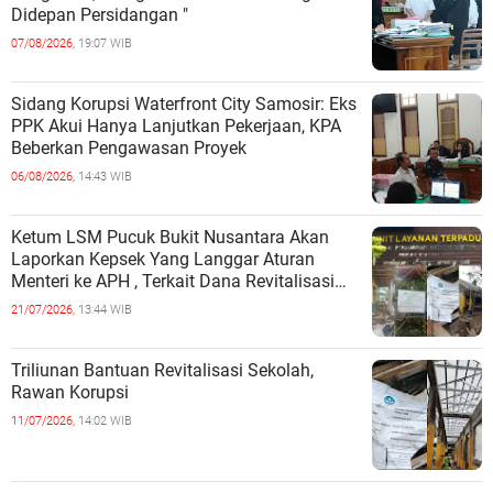
Didepan Persidangan "
07/08/2026,
19:07 WIB
Sidang Korupsi Waterfront City Samosir: Eks
PPK Akui Hanya Lanjutkan Pekerjaan, KPA
Beberkan Pengawasan Proyek
06/08/2026,
14:43 WIB
Ketum LSM Pucuk Bukit Nusantara Akan
Laporkan Kepsek Yang Langgar Aturan
Menteri ke APH , Terkait Dana Revitalisasi
Sekolah
21/07/2026,
13:44 WIB
Triliunan Bantuan Revitalisasi Sekolah,
Rawan Korupsi
11/07/2026,
14:02 WIB