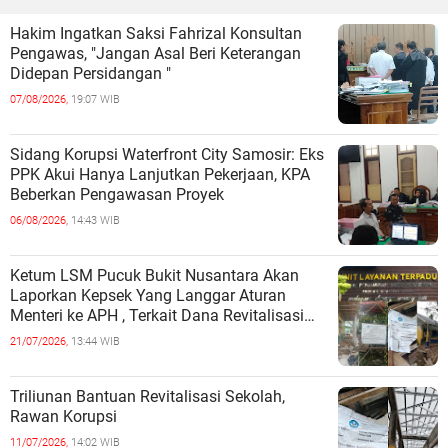
Hakim Ingatkan Saksi Fahrizal Konsultan
Pengawas, "Jangan Asal Beri Keterangan
Didepan Persidangan "
07/08/2026,
19:07 WIB
Sidang Korupsi Waterfront City Samosir: Eks
PPK Akui Hanya Lanjutkan Pekerjaan, KPA
Beberkan Pengawasan Proyek
06/08/2026,
14:43 WIB
Ketum LSM Pucuk Bukit Nusantara Akan
Laporkan Kepsek Yang Langgar Aturan
Menteri ke APH , Terkait Dana Revitalisasi
Sekolah
21/07/2026,
13:44 WIB
Triliunan Bantuan Revitalisasi Sekolah,
Rawan Korupsi
11/07/2026,
14:02 WIB