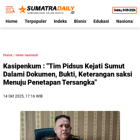
Sabtu
8•08•2026
Home
Terpopuler
Indeks
Bisnis
Edukasi
Nasional
Home
/
news nasional
Kasipenkum : "Tim Pidsus Kejati Sumut
Dalami Dokumen, Bukti, Keterangan saksi
Menuju Penetapan Tersangka"
14 Okt 2025, 17:16 WIB