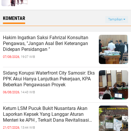
KOMENTAR
Tampilkan
Hakim Ingatkan Saksi Fahrizal Konsultan
Pengawas, "Jangan Asal Beri Keterangan
Didepan Persidangan "
07/08/2026,
19:07 WIB
Sidang Korupsi Waterfront City Samosir: Eks
PPK Akui Hanya Lanjutkan Pekerjaan, KPA
Beberkan Pengawasan Proyek
06/08/2026,
14:43 WIB
Ketum LSM Pucuk Bukit Nusantara Akan
Laporkan Kepsek Yang Langgar Aturan
Menteri ke APH , Terkait Dana Revitalisasi
Sekolah
21/07/2026,
13:44 WIB