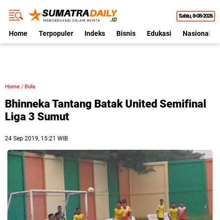
Sabtu
8•08•2026
Home
Terpopuler
Indeks
Bisnis
Edukasi
Nasional
Home
/
Bola
Bhinneka Tantang Batak United Semifinal
Liga 3 Sumut
24 Sep 2019, 15:21 WIB