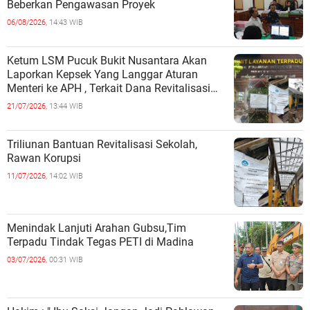
Beberkan Pengawasan Proyek
06/08/2026,
14:43 WIB
Ketum LSM Pucuk Bukit Nusantara Akan
Laporkan Kepsek Yang Langgar Aturan
Menteri ke APH , Terkait Dana Revitalisasi
Sekolah
21/07/2026,
13:44 WIB
Triliunan Bantuan Revitalisasi Sekolah,
Rawan Korupsi
11/07/2026,
14:02 WIB
Menindak Lanjuti Arahan Gubsu,Tim
Terpadu Tindak Tegas PETI di Madina
03/07/2026,
00:31 WIB