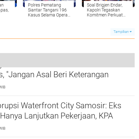
an
Polres Pematang
Soal Brigjen Endar,
apas,
Siantar Tangani 196
Kapolri Tegaskan
Kasus Selama Operasi
Komitmen Perkuat
sa
Pekat Toba 2023
Pemberantasan
im
Korupsi
Tampilkan
atkan Saksi Fahrizal Konsultan
Perkuat Pengamanan Perbatasan, Satgas Pamtas RI-RDTL Yonif 132/BS, jalin Silahturahmi Bersama UPF Timor Leste
 "Jangan Asal Beri Keterangan
0
ersidangan "
WIB
rupsi Waterfront City Samosir: Eks
 Hanya Lanjutkan Pekerjaan, KPA
 Pengawasan Proyek
WIB