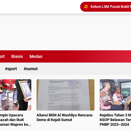
Triliunan Bantuan Revital
Menindak Lanjuti Arahan
Tim Pidsus Kejari Medan
Kajati Inspeksi Mendadak 
Diduga Aniaya Wartawan, E
Dugaan Korupsi SPP dan
ort
Bisnis
Medan
sport
sumut
impin Upacara
Aliansi BEM Al Washliya Rencana
Kejatisu Tahan 3 
azah dan Ikuti
Demo di Kejati Sumut
KSOP Belawan Terk
aman Wapres ke-
PNBP 2023–2024