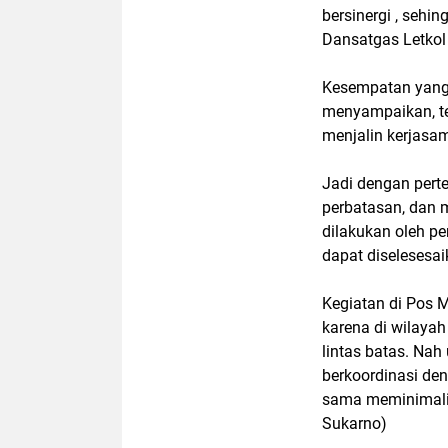
bersinergi , sehi
Dansatgas Letkol
Kesempatan yang 
menyampaikan, te
menjalin kerjasa
Jadi dengan pert
perbatasan, dan
dilakukan oleh pe
dapat diselesesai
Kegiatan di Pos 
karena di wilayah
lintas batas. Nah
berkoordinasi de
sama meminimalisi
Sukarno)