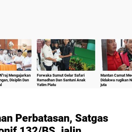
 Mi"raj Mengajarkan
Forwaka Sumut Gelar Safari
Mantan Camat Med
angan, Disiplin Dan
Ramadhan Dan Santuni Anak
Didakwa rugikan 
l
Yatim Piatu
juta
an Perbatasan, Satgas
nif 132/BS, jalin