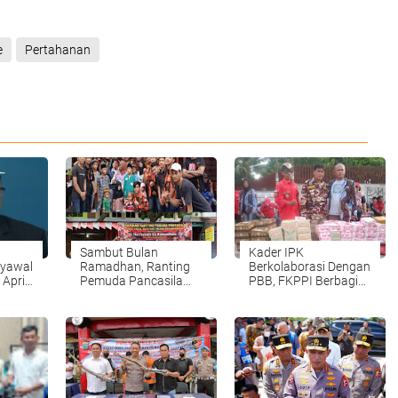
e
Pertahanan
Sambut Bulan
Kader IPK
Syawal
Ramadhan, Ranting
Berkolaborasi Dengan
April
Pemuda Pancasila
PBB, FKPPI Berbagi
Tegal Rejo Bagi Takjil
Takjil di Medan
dan Santuni Anak
Amplas
Yatim