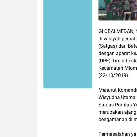
GLOBALMEDAN, N
di wilayah perbat
(Satgas) dari Bata
dengan aparat ke
(UPF) Timor Lest
Kecamatan Miomaf
(22/10/2019) .
Menurut Komandan
Wisyudha Utama 
Satgas Pamtas Yo
merupakan ajang 
pengamanan di ma
Permasalahan yang