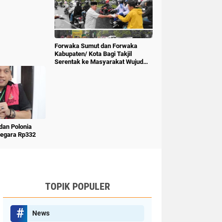
Forwaka Sumut dan Forwaka
Kabupaten/ Kota Bagi Takjil
Serentak ke Masyarakat Wujud
Kepedulian Insan Pers
an Polonia
Negara Rp332
TOPIK POPULER
News