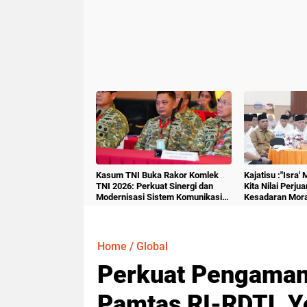
Kasum TNI Buka Rakor Komlek
Kajatisu :"Isra'
TNI 2026: Perkuat Sinergi dan
Kita Nilai Perju
Modernisasi Sistem Komunikasi
Kesadaran Mora
Militer
Home
/
Global
Perkuat Pengaman
Pamtas RI-RDTL Yo