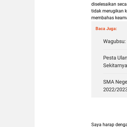
diselesaikan seca
tidak merugikan 
membahas keamana
Baca Juga:
Wagubsu: 
Pesta Ula
Sekitarnya
SMA Neger
2022/202
Saya harap denga