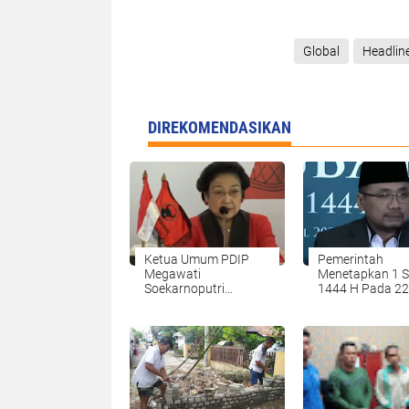
Global
Headlin
DIREKOMENDASIKAN
Ketua Umum PDIP
Pemerintah
Megawati
Menetapkan 1 
Soekarnoputri
1444 H Pada 22 
Menetapkan Ganjar
2023
Pranowo Sebagai
Capres 2024