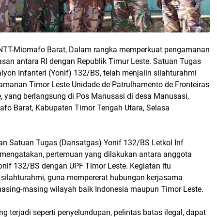
TT-Miomafo Barat, Dalam rangka memperkuat pengamanan
asan antara RI dengan Republik Timur Leste. Satuan Tugas
lyon Infanteri (Yonif) 132/BS, telah menjalin silahturahmi
amanan Timor Leste Unidade de Patrulhamento de Fronteiras
e, yang berlangsung di Pos Manusasi di desa Manusasi,
o Barat, Kabupaten Timor Tengah Utara, Selasa
 Satuan Tugas (Dansatgas) Yonif 132/BS Letkol Inf
mengatakan, pertemuan yang dilakukan antara anggota
nif 132/BS dengan UPF Timor Leste. Kegiatan itu
silahturahmi, guna mempererat hubungan kerjasama
sing-masing wilayah baik Indonesia maupun Timor Leste.
 terjadi seperti penyelundupan, pelintas batas ilegal, dapat