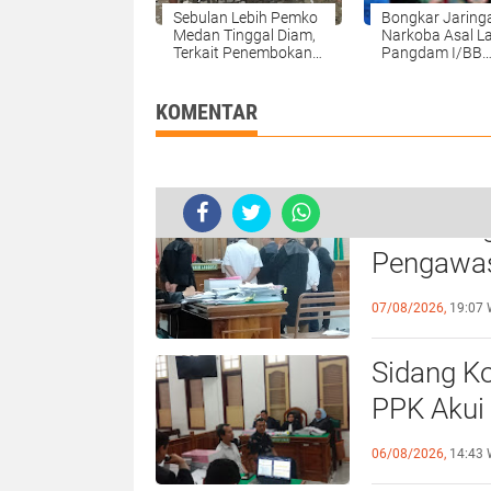
Sebulan Lebih Pemko
Bongkar Jaring
Medan Tinggal Diam,
Narkoba Asal L
Terkait Penembokan
Pangdam I/BB
Jalan Di Gang Adil
Apresiasi Babin
Pasar I Medan
Bantu Intel Kod
0209/LB
KOMENTAR
Hakim Ing
Pengawas,
Didepan P
07/08/2026,
19:07 
Sidang Ko
PPK Akui
Beberkan
06/08/2026,
14:43 