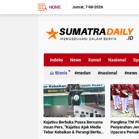
HOME
Jum'at
7•08•2026
Indeks
News
Sumut
Nasional
Sp
Bisnis
medan
nasional
news
Kajatisu Berbuka Puasa Bersama
Panglima TNI P
Insan Pers, "Kajatisu Ajak Media
Penyerahan Jen
Tebar Kebaikan & Perangi Berita
Upacara Pemak
Hoak"
6 RI