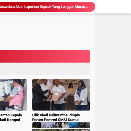
isasi Sekolah, Rawan Korupsi
 Gubsu,Tim Terpadu Tindak Tegas PETI di Madina
Hakim : " Ibu Saksi Jangan Jadi Pahlawan Kesiangan, Jelas Punya Hutang Diberi Barang Lagi
 Geledah dan Sita Dokumen BLUD RSUD Dr Pirngadi
ke Kejari Belawan, Pastikan Kondisi Kinerja Jajarannya
ks Polisi Achirudin Hasibuan Dilaporkan ke Polisi
 Dana BOS SMAN 8 Menunggu Gelar Perkara
Hakim Ingatkan Saksi Fahrizal Konsultan Pengawas, "Jangan Asal Beri Keterangan Didepan Persidangan "
Sidang Korupsi Waterfront City Samosir: Eks PPK Akui Hanya Lanjutkan Pekerjaan, KPA Beberkan Pengawasan Proyek
Ketum LSM Pucuk Bukit Nusantara Akan Laporkan Kepsek Yang Langgar Aturan Menteri ke APH , Terkait Dana Revitalisasi Sekolah
Mantan Kepala
Lilik Riadi Dalimunthe Pimpin
ait Korupsi
Forum Pemred SMSI Sumut