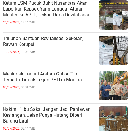
Ketum LSM Pucuk Bukit Nusantara Akan
Laporkan Kepsek Yang Langgar Aturan
Menteri ke APH , Terkait Dana Revitalisasi
Sekolah
21/07/2026,
13:44 WIB
Triliunan Bantuan Revitalisasi Sekolah,
Rawan Korupsi
11/07/2026,
14:02 WIB
Menindak Lanjuti Arahan Gubsu,Tim
Terpadu Tindak Tegas PETI di Madina
03/07/2026,
00:31 WIB
Hakim : " Ibu Saksi Jangan Jadi Pahlawan
Kesiangan, Jelas Punya Hutang Diberi
Barang Lagi
02/07/2026,
03:14 WIB