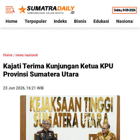
Sabtu
8•08•2026
Home
Terpopuler
Indeks
Bisnis
Edukasi
Nasional
Home
/
news nasional
Kajati Terima Kunjungan Ketua KPU
Provinsi Sumatera Utara
23 Jun 2026, 16:21 WIB