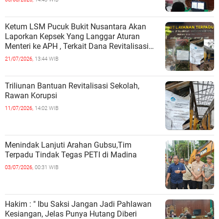
Ketum LSM Pucuk Bukit Nusantara Akan
Laporkan Kepsek Yang Langgar Aturan
Menteri ke APH , Terkait Dana Revitalisasi
Sekolah
21/07/2026,
13:44 WIB
Triliunan Bantuan Revitalisasi Sekolah,
Rawan Korupsi
11/07/2026,
14:02 WIB
Menindak Lanjuti Arahan Gubsu,Tim
Terpadu Tindak Tegas PETI di Madina
03/07/2026,
00:31 WIB
Hakim : " Ibu Saksi Jangan Jadi Pahlawan
Kesiangan, Jelas Punya Hutang Diberi