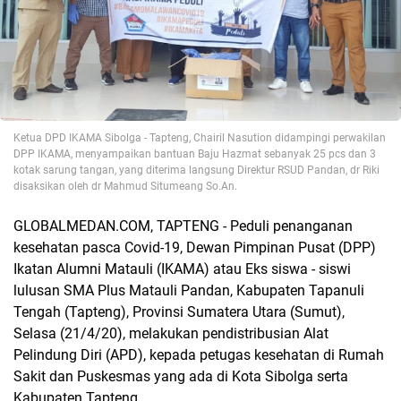
Ketua DPD IKAMA Sibolga - Tapteng, Chairil Nasution didampingi perwakilan
DPP IKAMA, menyampaikan bantuan Baju Hazmat sebanyak 25 pcs dan 3
kotak sarung tangan, yang diterima langsung Direktur RSUD Pandan, dr Riki
disaksikan oleh dr Mahmud Situmeang So.An.
GLOBALMEDAN.COM, TAPTENG - Peduli penanganan
kesehatan pasca Covid-19, Dewan Pimpinan Pusat (DPP)
Ikatan Alumni Matauli (IKAMA) atau Eks siswa - siswi
lulusan SMA Plus Matauli Pandan, Kabupaten Tapanuli
Tengah (Tapteng), Provinsi Sumatera Utara (Sumut),
Selasa (21/4/20), melakukan pendistribusian Alat
Pelindung Diri (APD), kepada petugas kesehatan di Rumah
Sakit dan Puskesmas yang ada di Kota Sibolga serta
Kabupaten Tapteng.