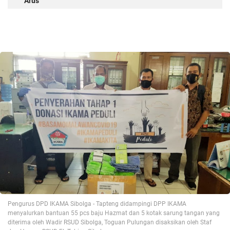
Arus
Pengurus DPD IKAMA Sibolga - Tapteng didampingi DPP IKAMA
menyalurkan bantuan 55 pcs baju Hazmat dan 5 kotak sarung tangan yang
diterima oleh Wadir RSUD Sibolga, Toguan Pulungan disaksikan oleh Staf