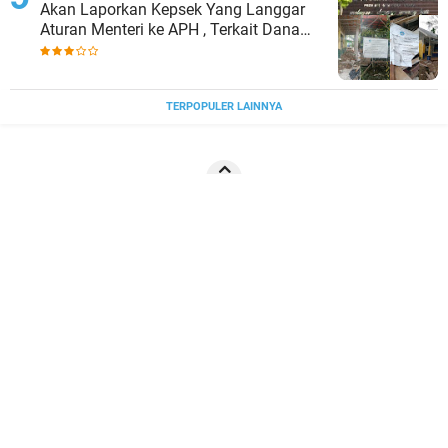
Akan Laporkan Kepsek Yang Langgar
Aturan Menteri ke APH , Terkait Dana
Revitalisasi Sekolah
TERPOPULER LAINNYA
JELAJAHI
BISNIS
NASIONAL
NEWS
RILEKS
SPORT
SUMUT
REDAKSI
Pedoman Media Siber
Copyright ©
2026 SumatraDaily.Id