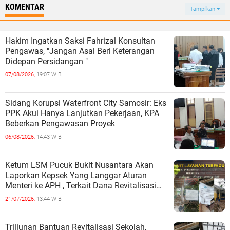
KOMENTAR
Tampilkan
Hakim Ingatkan Saksi Fahrizal Konsultan
Pengawas, "Jangan Asal Beri Keterangan
Didepan Persidangan "
07/08/2026,
19:07 WIB
Sidang Korupsi Waterfront City Samosir: Eks
PPK Akui Hanya Lanjutkan Pekerjaan, KPA
Beberkan Pengawasan Proyek
06/08/2026,
14:43 WIB
Ketum LSM Pucuk Bukit Nusantara Akan
Laporkan Kepsek Yang Langgar Aturan
Menteri ke APH , Terkait Dana Revitalisasi
Sekolah
21/07/2026,
13:44 WIB
Triliunan Bantuan Revitalisasi Sekolah,