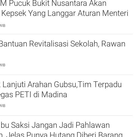
M Pucuk Bukit Nusantara Akan
 Kepsek Yang Langgar Aturan Menteri
ke APH , Terkait Dana Revitalisasi Sekolah
WIB
 Bantuan Revitalisasi Sekolah, Rawan
WIB
 Lanjuti Arahan Gubsu,Tim Terpadu
egas PETI di Madina
WIB
 Ibu Saksi Jangan Jadi Pahlawan
, Jelas Punya Hutang Diberi Barang