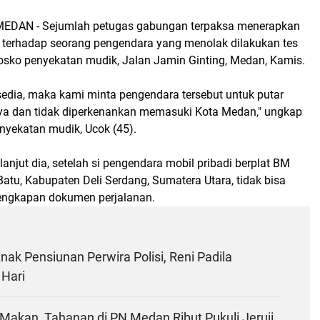
EDAN - Sejumlah petugas gabungan terpaksa menerapkan
ik terhadap seorang pengendara yang menolak dilakukan tes
posko penyekatan mudik, Jalan Jamin Ginting, Medan, Kamis.
sedia, maka kami minta pengendara tersebut untuk putar
ya dan tidak diperkenankan memasuki Kota Medan," ungkap
nyekatan mudik, Ucok (45).
 lanjut dia, setelah si pengendara mobil pribadi berplat BM
Batu, Kabupaten Deli Serdang, Sumatera Utara, tidak bisa
engkapan dokumen perjalanan.
nak Pensiunan Perwira Polisi, Reni Padila
Hari
 Makan, Tahanan di PN Medan Ribut Pukuli Jeruji