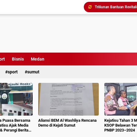
Menindak Lanjuti Arahan
Tim Pidsus Kejari Medan
Kajati Inspeksi Mendadak 
Diduga Aniaya Wartawan, E
Dugaan Korupsi SPP dan
Perkuat Koordinasi Kele
ort
Bisnis
Medan
sport
sumut
Triliunan Bantuan Revital
ka Puasa Bersama
Aliansi BEM Al Washliya Rencana
Kejatisu Tahan 3 
jatisu Ajak Media
Demo di Kejati Sumut
KSOP Belawan Terk
& Perangi Berita
PNBP 2023–2024