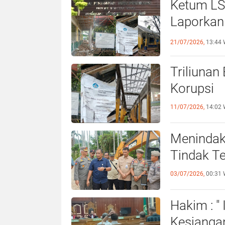
Ketum LS
Laporkan
21/07/2026,
13:44 
Triliunan
Korupsi
11/07/2026,
14:02 
Menindak
Tindak T
03/07/2026,
00:31 
Hakim : "
Kesiangan