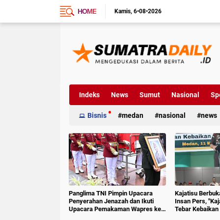
HOME
Kamis
6•08•2026
Indeks
News
Sumut
Nasional
Sp
Bisnis
medan
nasional
news
Panglima TNI Pimpin Upacara
Kajatisu Berbu
Penyerahan Jenazah dan Ikuti
Insan Pers, "Ka
Upacara Pemakaman Wapres ke-
Tebar Kebaikan 
6 RI
Hoak"