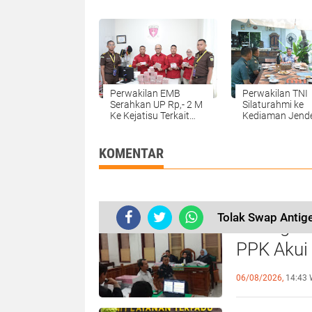
Hijau TA 2022, Kejati
Masyarakat Dis
Sumut Tahan 3
Jadi Sertifikat d
Tersangka
2023
Perwakilan EMB
Perwakilan TNI
Serahkan UP Rp,- 2 M
Silaturahmi ke
Ke Kejatisu Terkait
Kediaman Jende
Tipikor Pembangunan
TNI (Purn) Fach
Jalan Muarasoma-
Razi
Simpang Gambir
KOMENTAR
Madina
Tolak Swap Antige
Sidang Ko
PPK Akui
Beberkan
06/08/2026,
14:43 