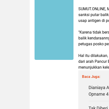
SUMUT.ONLINE, M
sanksi putar bal
usap antigen di 
"Karena tidak ber
balik kendaraann
petugas posko pe
Hal itu dilakukan,
dari arah Pancur 
menunjukkan kel
Baca Juga:
Dianiaya A
Opname 4 
Tak Diberi