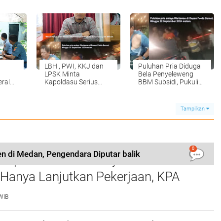
ulap
dan Jaspel
Kejagung RI
i PTSL
Puskesmas di Seluruh
Kabupaten Tapanuli
Tengah
LBH , PWI, KKJ dan
Puluhan Pria Diduga
LPSK Minta
Bela Penyeleweng
ral
Kapoldasu Serius
BBM Subsidi, Pukuli
rul
Usut Penganiayaan
Wartawan di Depan
Wartawan
Polda Sumut
Tampilkan
0
n di Medan, Pengendara Diputar balik
rupsi Waterfront City Samosir: Eks
 Hanya Lanjutkan Pekerjaan, KPA
 Pengawasan Proyek
WIB