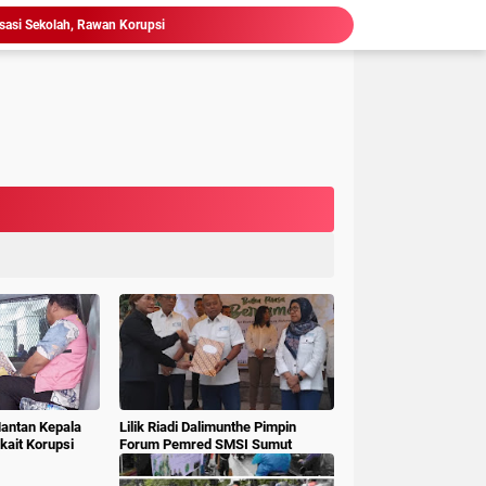
 Gubsu,Tim Terpadu Tindak Tegas PETI di Madina
Hakim : " Ibu Saksi Jangan Jadi Pahlawan Kesiangan, Jelas Punya Hutang Diberi Barang Lagi
 Geledah dan Sita Dokumen BLUD RSUD Dr Pirngadi
ke Kejari Belawan, Pastikan Kondisi Kinerja Jajarannya
ks Polisi Achirudin Hasibuan Dilaporkan ke Polisi
 Dana BOS SMAN 8 Menunggu Gelar Perkara
mbagaan, Kajati Sumut Bertemu Pangdam 1/ BB
Sidang Korupsi Waterfront City Samosir: Eks PPK Akui Hanya Lanjutkan Pekerjaan, KPA Beberkan Pengawasan Proyek
Ketum LSM Pucuk Bukit Nusantara Akan Laporkan Kepsek Yang Langgar Aturan Menteri ke APH , Terkait Dana Revitalisasi Sekolah
isasi Sekolah, Rawan Korupsi
Mantan Kepala
Lilik Riadi Dalimunthe Pimpin
ait Korupsi
Forum Pemred SMSI Sumut