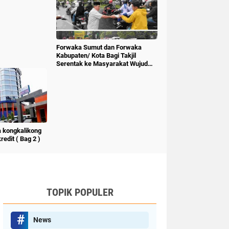
Forwaka Sumut dan Forwaka
Kabupaten/ Kota Bagi Takjil
Serentak ke Masyarakat Wujud
Kepedulian Insan Pers
 kongkalikong
edit ( Bag 2 )
TOPIK POPULER
News