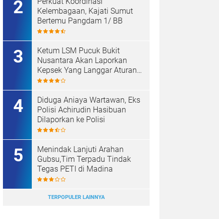
Perkuat Koordinasi
Kelembagaan, Kajati Sumut
Bertemu Pangdam 1/ BB
Ketum LSM Pucuk Bukit
Nusantara Akan Laporkan
Kepsek Yang Langgar Aturan
Menteri ke APH , Terkait Dana
Revitalisasi Sekolah
Diduga Aniaya Wartawan, Eks
Polisi Achirudin Hasibuan
Dilaporkan ke Polisi
Menindak Lanjuti Arahan
Gubsu,Tim Terpadu Tindak
Tegas PETI di Madina
TERPOPULER LAINNYA