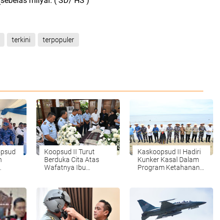
sebelas milyar. ( SD/ HS )
terkini
terpopuler
opsud
Koopsud II Turut
Kaskoopsud II Hadiri
n
Berduka Cita Atas
Kunker Kasal Dalam
Wafatnya Ibu
Program Ketahanan
ma
Tiobonur Silalahi
Pangan TNI AL