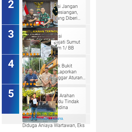
Hakim : " Ibu Saksi Jangan
Jadi Pahlawan Kesiangan,
Jelas Punya Hutang Diberi
Barang Lagi
Perkuat Koordinasi
Kelembagaan, Kajati Sumut
Bertemu Pangdam 1/ BB
Ketum LSM Pucuk Bukit
Nusantara Akan Laporkan
Kepsek Yang Langgar Aturan
Menteri ke APH , Terkait Dana
Revitalisasi Sekolah
Menindak Lanjuti Arahan
Gubsu,Tim Terpadu Tindak
Tegas PETI di Madina
TERPOPULER LAINNYA
Diduga Aniaya Wartawan, Eks
Polisi Achirudin Hasibuan