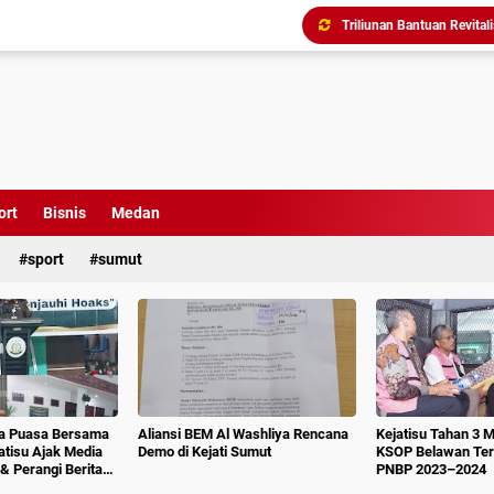
Menindak Lanjuti Arahan
Tim Pidsus Kejari Medan
Kajati Inspeksi Mendadak 
Diduga Aniaya Wartawan, E
Dugaan Korupsi SPP dan
Perkuat Koordinasi Kele
Kajati Terima Kunjungan 
ort
Bisnis
Medan
sport
sumut
Triliunan Bantuan Revital
ka Puasa Bersama
Aliansi BEM Al Washliya Rencana
Kejatisu Tahan 3 
jatisu Ajak Media
Demo di Kejati Sumut
KSOP Belawan Terk
& Perangi Berita
PNBP 2023–2024