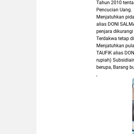
Tahun 2010 tent
Pencucian Uang.
Menjatuhkan pi
alias DONI SALMA
penjara dikurang
Terdakwa tetap d
Menjatuhkan pul
TAUFIK alias DON
rupiah) Subsidiai
berupa, Barang bu
,