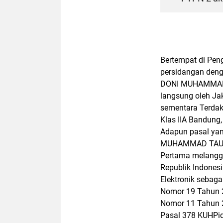
Bertempat di Peng
persidangan den
DONI MUHAMMAD T
langsung oleh J
sementara Terdak
Klas IIA Bandung,
Adapun pasal yan
MUHAMMAD TAUFIK
Pertama melangga
Republik Indones
Elektronik sebag
Nomor 19 Tahun 
Nomor 11 Tahun 2
Pasal 378 KUHPi