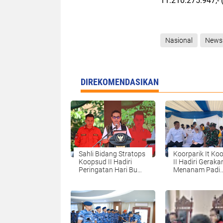
11.210.275.947,- (
Nasional
News
DIREKOMENDASIKAN
Sahli Bidang Stratops
Koorparik It Ko
Koopsud II Hadiri
II Hadiri Geraka
Peringatan Hari Bumi
Menanam Padi
2025
Serentak Bersa
Presiden RI