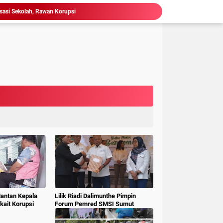
 Gubsu,Tim Terpadu Tindak Tegas PETI di Madina
Hakim : " Ibu Saksi Jangan Jadi Pahlawan Kesiangan, Jelas Punya Hutang Diberi Barang Lagi
 Geledah dan Sita Dokumen BLUD RSUD Dr Pirngadi
ke Kejari Belawan, Pastikan Kondisi Kinerja Jajarannya
ks Polisi Achirudin Hasibuan Dilaporkan ke Polisi
 Dana BOS SMAN 8 Menunggu Gelar Perkara
mbagaan, Kajati Sumut Bertemu Pangdam 1/ BB
Ketua KPU Provinsi Sumatera Utara
Ketum LSM Pucuk Bukit Nusantara Akan Laporkan Kepsek Yang Langgar Aturan Menteri ke APH , Terkait Dana Revitalisasi Sekolah
isasi Sekolah, Rawan Korupsi
Mantan Kepala
Lilik Riadi Dalimunthe Pimpin
ait Korupsi
Forum Pemred SMSI Sumut