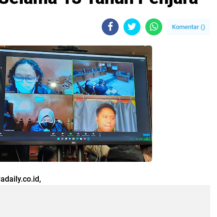
Komentar (
)
daily.co.id,