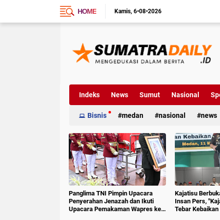
HOME
Kamis
6•08•2026
Indeks
News
Sumut
Nasional
Sp
Bisnis
medan
nasional
news
Panglima TNI Pimpin Upacara
Kajatisu Berbu
Penyerahan Jenazah dan Ikuti
Insan Pers, "Ka
Upacara Pemakaman Wapres ke-
Tebar Kebaikan 
6 RI
Hoak"