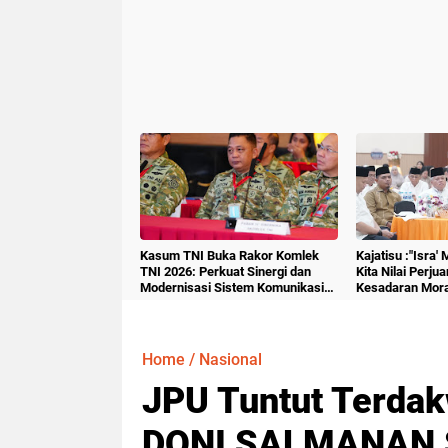
Kasum TNI Buka Rakor Komlek
Kajatisu :"Isra'
TNI 2026: Perkuat Sinergi dan
Kita Nilai Perju
Modernisasi Sistem Komunikasi
Kesadaran Mora
Militer
Home
/
Nasional
JPU Tuntut Terdak
DONI SALMANAN S