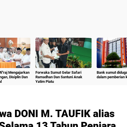
 Mi"raj Mengajarkan
Forwaka Sumut Gelar Safari
Bank sumut diduga
angan, Disiplin Dan
Ramadhan Dan Santuni Anak
dalam pemberian kr
l
Yatim Piatu
wa DONI M. TAUFIK alias
elama 13 Tahun Penjara