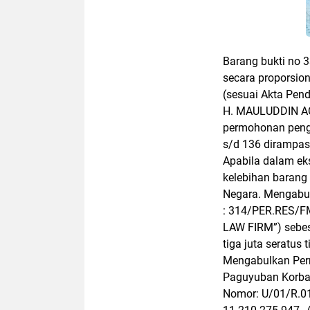
Barang bukti no 
secara proporsio
(sesuai Akta Pen
H. MAULUDDIN A
permohonan peng
s/d 136 dirampas
Apabila dalam ek
kelebihan barang
Negara. Mengabul
: 314/PER.RES/
LAW FIRM”) sebesa
tiga juta seratus 
Mengabulkan Per
Paguyuban Korban
Nomor: U/01/R.01