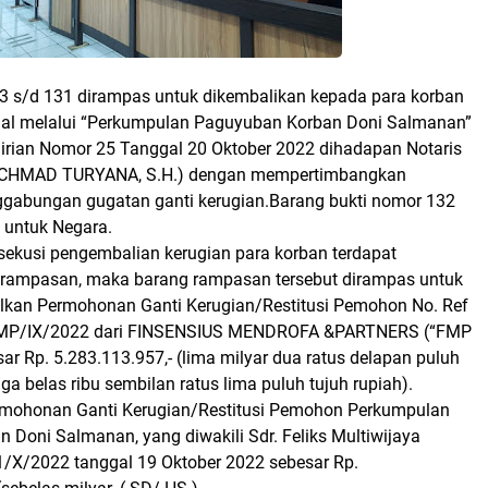
33 s/d 131 dirampas untuk dikembalikan kepada para korban
nal melalui “Perkumpulan Paguyuban Korban Doni Salmanan”
dirian Nomor 25 Tanggal 20 Oktober 2022 dihadapan Notaris
CHMAD TURYANA, S.H.) dengan mempertimbangkan
gabungan gugatan ganti kerugian.Barang bukti nomor 132
 untuk Negara.
sekusi pengembalian kerugian para korban terdapat
 rampasan, maka barang rampasan tersebut dirampas untuk
kan Permohonan Ganti Kerugian/Restitusi Pemohon No. Ref
FMP/IX/2022 dari FINSENSIUS MENDROFA &PARTNERS (“FMP
r Rp. 5.283.113.957,- (lima milyar dua ratus delapan puluh
tiga belas ribu sembilan ratus lima puluh tujuh rupiah).
mohonan Ganti Kerugian/Restitusi Pemohon Perkumpulan
 Doni Salmanan, yang diwakili Sdr. Feliks Multiwijaya
/X/2022 tanggal 19 Oktober 2022 sebesar Rp.