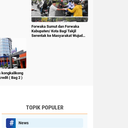
Forwaka Sumut dan Forwaka
Kabupaten/ Kota Bagi Takjil
Serentak ke Masyarakat Wujud
Kepedulian Insan Pers
 kongkalikong
edit ( Bag 2 )
TOPIK POPULER
News