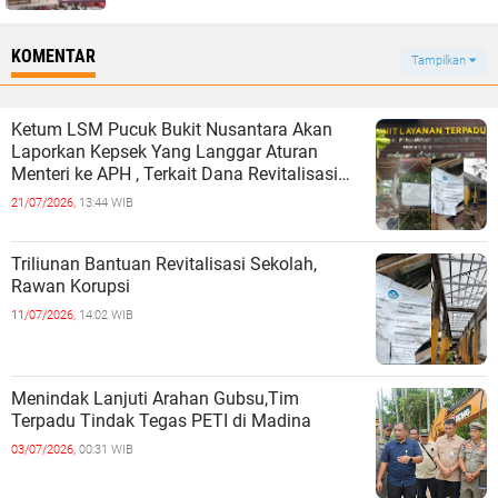
KOMENTAR
Tampilkan
Ketum LSM Pucuk Bukit Nusantara Akan
Laporkan Kepsek Yang Langgar Aturan
Menteri ke APH , Terkait Dana Revitalisasi
Sekolah
21/07/2026,
13:44 WIB
Triliunan Bantuan Revitalisasi Sekolah,
Rawan Korupsi
11/07/2026,
14:02 WIB
Menindak Lanjuti Arahan Gubsu,Tim
Terpadu Tindak Tegas PETI di Madina
03/07/2026,
00:31 WIB