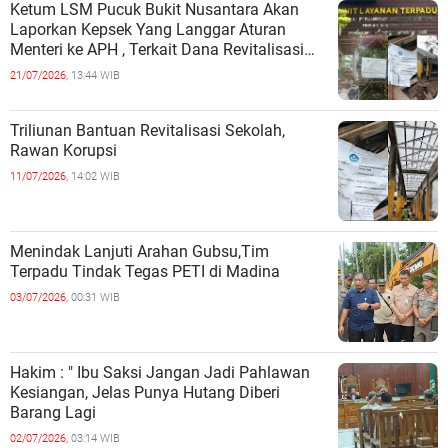
Ketum LSM Pucuk Bukit Nusantara Akan
Laporkan Kepsek Yang Langgar Aturan
Menteri ke APH , Terkait Dana Revitalisasi
Sekolah
21/07/2026,
13:44 WIB
Triliunan Bantuan Revitalisasi Sekolah,
Rawan Korupsi
11/07/2026,
14:02 WIB
Menindak Lanjuti Arahan Gubsu,Tim
Terpadu Tindak Tegas PETI di Madina
03/07/2026,
00:31 WIB
Hakim : " Ibu Saksi Jangan Jadi Pahlawan
Kesiangan, Jelas Punya Hutang Diberi
Barang Lagi
02/07/2026,
03:14 WIB