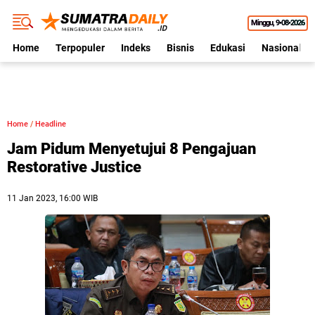
Minggu
9•08•2026
Home
Terpopuler
Indeks
Bisnis
Edukasi
Nasional
Home
/
Headline
Jam Pidum Menyetujui 8 Pengajuan
Restorative Justice
11 Jan 2023, 16:00 WIB