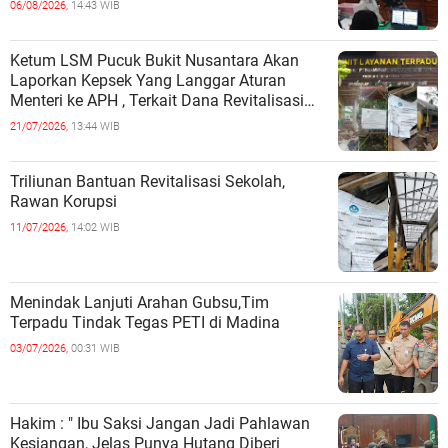
06/08/2026,
14:43 WIB
Ketum LSM Pucuk Bukit Nusantara Akan
Laporkan Kepsek Yang Langgar Aturan
Menteri ke APH , Terkait Dana Revitalisasi
Sekolah
21/07/2026,
13:44 WIB
Triliunan Bantuan Revitalisasi Sekolah,
Rawan Korupsi
11/07/2026,
14:02 WIB
Menindak Lanjuti Arahan Gubsu,Tim
Terpadu Tindak Tegas PETI di Madina
03/07/2026,
00:31 WIB
Hakim : " Ibu Saksi Jangan Jadi Pahlawan
Kesiangan, Jelas Punya Hutang Diberi