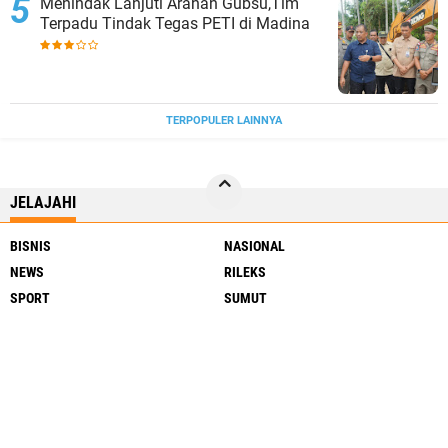
Menindak Lanjuti Arahan Gubsu,Tim
Terpadu Tindak Tegas PETI di Madina
TERPOPULER LAINNYA
JELAJAHI
BISNIS
NASIONAL
NEWS
RILEKS
SPORT
SUMUT
REDAKSI
Pedoman Media Siber
Copyright ©
2026 SumatraDaily.Id