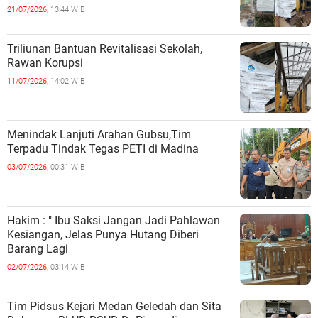
Sekolah
21/07/2026,
13:44 WIB
Triliunan Bantuan Revitalisasi Sekolah,
Rawan Korupsi
11/07/2026,
14:02 WIB
Menindak Lanjuti Arahan Gubsu,Tim
Terpadu Tindak Tegas PETI di Madina
03/07/2026,
00:31 WIB
Hakim : " Ibu Saksi Jangan Jadi Pahlawan
Kesiangan, Jelas Punya Hutang Diberi
Barang Lagi
02/07/2026,
03:14 WIB
Tim Pidsus Kejari Medan Geledah dan Sita