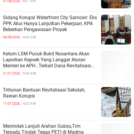
07/08/2026,
19:07 WIB
Sidang Korupsi Waterfront City Samosir: Eks
PPK Akui Hanya Lanjutkan Pekerjaan, KPA
Beberkan Pengawasan Proyek
06/08/2026,
14:43 WIB
Ketum LSM Pucuk Bukit Nusantara Akan
Laporkan Kepsek Yang Langgar Aturan
Menteri ke APH , Terkait Dana Revitalisasi
Sekolah
21/07/2026,
13:44 WIB
Triliunan Bantuan Revitalisasi Sekolah,
Rawan Korupsi
11/07/2026,
14:02 WIB
Menindak Lanjuti Arahan Gubsu,Tim
Terpadu Tindak Tegas PETI di Madina