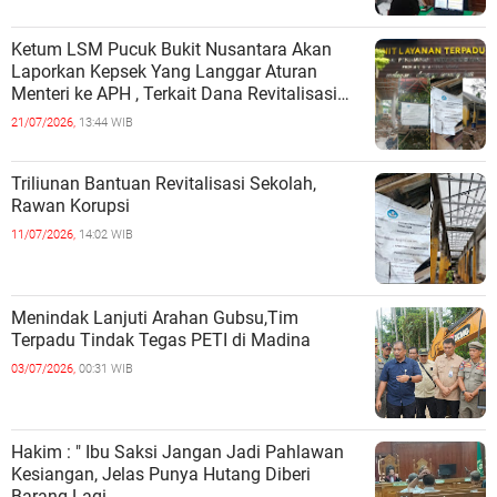
Ketum LSM Pucuk Bukit Nusantara Akan
Laporkan Kepsek Yang Langgar Aturan
Menteri ke APH , Terkait Dana Revitalisasi
Sekolah
21/07/2026,
13:44 WIB
Triliunan Bantuan Revitalisasi Sekolah,
Rawan Korupsi
11/07/2026,
14:02 WIB
Menindak Lanjuti Arahan Gubsu,Tim
Terpadu Tindak Tegas PETI di Madina
03/07/2026,
00:31 WIB
Hakim : " Ibu Saksi Jangan Jadi Pahlawan
Kesiangan, Jelas Punya Hutang Diberi
Barang Lagi