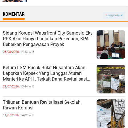
KOMENTAR
Tampilkan
Sidang Korupsi Waterfront City Samosir: Eks
PPK Akui Hanya Lanjutkan Pekerjaan, KPA
Beberkan Pengawasan Proyek
06/08/2026,
14:43 WIB
Ketum LSM Pucuk Bukit Nusantara Akan
Laporkan Kepsek Yang Langgar Aturan
Menteri ke APH , Terkait Dana Revitalisasi
Sekolah
21/07/2026,
13:44 WIB
Triliunan Bantuan Revitalisasi Sekolah,
Rawan Korupsi
11/07/2026,
14:02 WIB