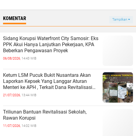
KOMENTAR
Tampilkan
Sidang Korupsi Waterfront City Samosir: Eks
PPK Akui Hanya Lanjutkan Pekerjaan, KPA
Beberkan Pengawasan Proyek
06/08/2026,
14:43 WIB
Ketum LSM Pucuk Bukit Nusantara Akan
Laporkan Kepsek Yang Langgar Aturan
Menteri ke APH , Terkait Dana Revitalisasi
Sekolah
21/07/2026,
13:44 WIB
Triliunan Bantuan Revitalisasi Sekolah,
Rawan Korupsi
11/07/2026,
14:02 WIB