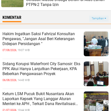
PTPN-2 Tanpa Izin
KOMENTAR
Tampilkan
Hakim Ingatkan Saksi Fahrizal Konsultan
Pengawas, "Jangan Asal Beri Keterangan
Didepan Persidangan "
07/08/2026,
19:07 WIB
Sidang Korupsi Waterfront City Samosir: Eks
PPK Akui Hanya Lanjutkan Pekerjaan, KPA
Beberkan Pengawasan Proyek
06/08/2026,
14:43 WIB
Ketum LSM Pucuk Bukit Nusantara Akan
Laporkan Kepsek Yang Langgar Aturan
Menteri ke APH , Terkait Dana Revitalisasi
Sekolah
21/07/2026,
13:44 WIB