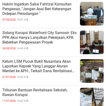
Hakim Ingatkan Saksi Fahrizal Konsultan
Pengawas, "Jangan Asal Beri Keterangan
Didepan Persidangan "
07/08/2026,
19:07 WIB
Sidang Korupsi Waterfront City Samosir: Eks
PPK Akui Hanya Lanjutkan Pekerjaan, KPA
Beberkan Pengawasan Proyek
06/08/2026,
14:43 WIB
Ketum LSM Pucuk Bukit Nusantara Akan
Laporkan Kepsek Yang Langgar Aturan
Menteri ke APH , Terkait Dana Revitalisasi
Sekolah
21/07/2026,
13:44 WIB
Triliunan Bantuan Revitalisasi Sekolah,
Rawan Korupsi
11/07/2026,
14:02 WIB