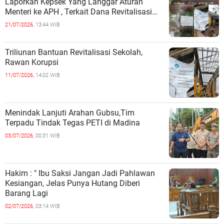
Laporkan Kepsek Yang Langgar Aturan
Menteri ke APH , Terkait Dana Revitalisasi
Sekolah
21/07/2026,
13:44 WIB
Triliunan Bantuan Revitalisasi Sekolah,
Rawan Korupsi
11/07/2026,
14:02 WIB
Menindak Lanjuti Arahan Gubsu,Tim
Terpadu Tindak Tegas PETI di Madina
03/07/2026,
00:31 WIB
Hakim : " Ibu Saksi Jangan Jadi Pahlawan
Kesiangan, Jelas Punya Hutang Diberi
Barang Lagi
02/07/2026,
03:14 WIB