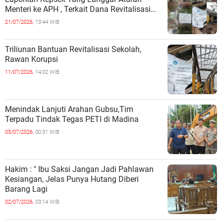
Menteri ke APH , Terkait Dana Revitalisasi
Sekolah
21/07/2026,
13:44 WIB
Triliunan Bantuan Revitalisasi Sekolah,
Rawan Korupsi
11/07/2026,
14:02 WIB
Menindak Lanjuti Arahan Gubsu,Tim
Terpadu Tindak Tegas PETI di Madina
03/07/2026,
00:31 WIB
Hakim : " Ibu Saksi Jangan Jadi Pahlawan
Kesiangan, Jelas Punya Hutang Diberi
Barang Lagi
02/07/2026,
03:14 WIB