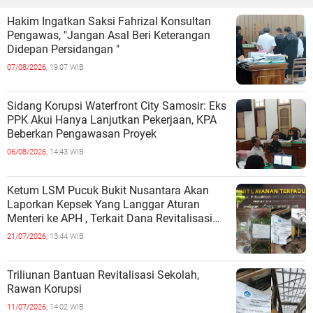
Hakim Ingatkan Saksi Fahrizal Konsultan
Pengawas, "Jangan Asal Beri Keterangan
Didepan Persidangan "
07/08/2026,
19:07 WIB
Sidang Korupsi Waterfront City Samosir: Eks
PPK Akui Hanya Lanjutkan Pekerjaan, KPA
Beberkan Pengawasan Proyek
06/08/2026,
14:43 WIB
Ketum LSM Pucuk Bukit Nusantara Akan
Laporkan Kepsek Yang Langgar Aturan
Menteri ke APH , Terkait Dana Revitalisasi
Sekolah
21/07/2026,
13:44 WIB
Triliunan Bantuan Revitalisasi Sekolah,
Rawan Korupsi
11/07/2026,
14:02 WIB