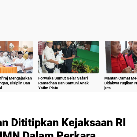
 Mi"raj Mengajarkan
Forwaka Sumut Gelar Safari
Mantan Camat Med
angan, Disiplin Dan
Ramadhan Dan Santuni Anak
Didakwa rugikan 
l
Yatim Piatu
juta
an Dititipkan Kejaksaan RI
UMN Dalam Perkara