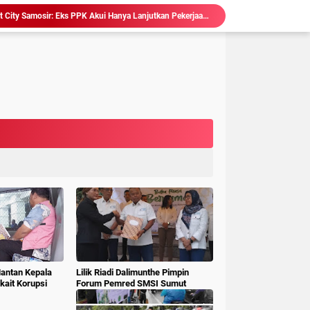
Sidang Korupsi Waterfront City Samosir: Eks PPK Akui Hanya Lanjutkan Pekerjaan, KPA Beberkan Pengawasan Proyek
Ketum LSM Pucuk Bukit Nusantara Akan Laporkan Kepsek Yang Langgar Aturan Menteri ke APH , Terkait Dana Revitalisasi Sekolah
isasi Sekolah, Rawan Korupsi
 Gubsu,Tim Terpadu Tindak Tegas PETI di Madina
Hakim : " Ibu Saksi Jangan Jadi Pahlawan Kesiangan, Jelas Punya Hutang Diberi Barang Lagi
 Geledah dan Sita Dokumen BLUD RSUD Dr Pirngadi
ke Kejari Belawan, Pastikan Kondisi Kinerja Jajarannya
ks Polisi Achirudin Hasibuan Dilaporkan ke Polisi
 Dana BOS SMAN 8 Menunggu Gelar Perkara
Hakim Ingatkan Saksi Fahrizal Konsultan Pengawas, "Jangan Asal Beri Keterangan Didepan Persidangan "
Mantan Kepala
Lilik Riadi Dalimunthe Pimpin
ait Korupsi
Forum Pemred SMSI Sumut