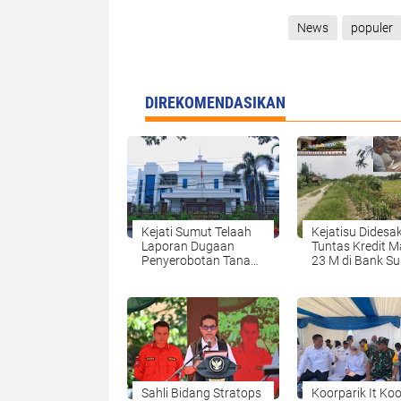
News
populer
DIREKOMENDASIKAN
Kejati Sumut Telaah
Kejatisu Didesa
Laporan Dugaan
Tuntas Kredit M
Penyerobotan Tanah
23 M di Bank S
di Langkat
Sahli Bidang Stratops
Koorparik It Ko