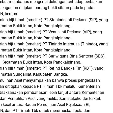
rsebut membahas mengenai dukungan terhadap perbaikan
 dengan menitipkan barang bukti sitaan pada kepada
N, berupa:
ian biji timah (smelter) PT Stanindo Inti Perkasa (SIP), yang
amatan Bukit Intan, Kota Pangkalpinang.
an biji timah (smelter) PT Venus Inti Perkasa (VIP), yang
amatan Bukit Intan, Kota Pangkalpinang.
an biji timah (smelter) PT Tinindo Internusa (Tinindo), yang
amatan Bukit Intan, Kota Pangkalpinang.
an biji timah (smelter) PT Sariwiguna Bina Sentosa (SBS),
i Kecamatan Bukit Intan, Kota Pangkalpinang.
an biji timah (smelter) PT Refind Bangka Tin (RBT), yang
amatan Sungailiat, Kabupaten Bangka.
mulihan Aset menyampaikan bahwa proses pengelolaan
kan dititipkan kepada PT Timah Tbk melalui Kementerian
ilaksanakan pembahasan lebih lanjut antara Kementerian
n Pemulihan Aset yang melibatkan stakeholder terkait.
m kecil antara Badan Pemulihan Aset Kejaksaan RI,
N, dan PT Timah Tbk untuk merumuskan pola dan