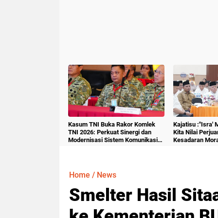
Kasum TNI Buka Rakor Komlek
Kajatisu :"Isra'
TNI 2026: Perkuat Sinergi dan
Kita Nilai Perju
Modernisasi Sistem Komunikasi
Kesadaran Mora
Militer
Home
/
News
Smelter Hasil Sita
ke Kementerian B