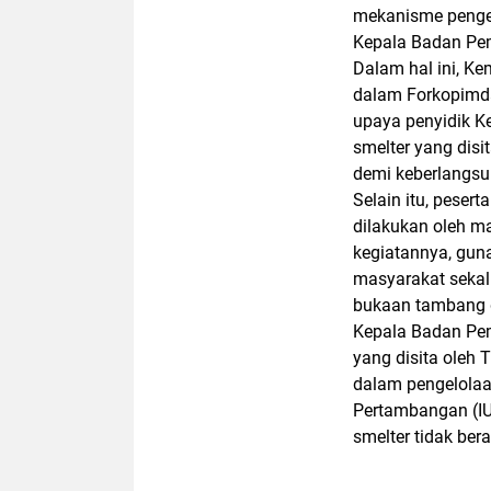
mekanisme pengelo
Kepala Badan Pem
Dalam hal ini, K
dalam Forkopimda
upaya penyidik K
smelter yang disit
demi keberlangsu
Selain itu, pese
dilakukan oleh ma
kegiatannya, gun
masyarakat sekal
bukaan tambang d
Kepala Badan Pem
yang disita oleh 
dalam pengelolaa
Pertambangan (IU
smelter tidak bera