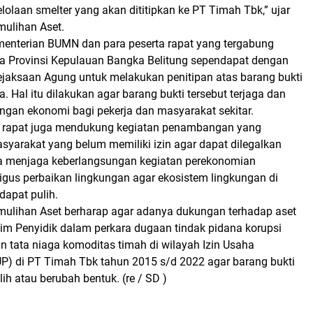
laan smelter yang akan dititipkan ke PT Timah Tbk,” ujar
ulihan Aset.
ementerian BUMN dan para peserta rapat yang tergabung
 Provinsi Kepulauan Bangka Belitung sependapat dengan
ejaksaan Agung untuk melakukan penitipan atas barang bukti
a. Hal itu dilakukan agar barang bukti tersebut terjaga dan
ngan ekonomi bagi pekerja dan masyarakat sekitar.
rta rapat juga mendukung kegiatan penambangan yang
syarakat yang belum memiliki izin agar dapat dilegalkan
a menjaga keberlangsungan kegiatan perekonomian
igus perbaikan lingkungan agar ekosistem lingkungan di
apat pulih.
ulihan Aset berharap agar adanya dukungan terhadap aset
Tim Penyidik dalam perkara dugaan tindak pidana korupsi
n tata niaga komoditas timah di wilayah Izin Usaha
P) di PT Timah Tbk tahun 2015 s/d 2022 agar barang bukti
lih atau berubah bentuk. (re / SD )