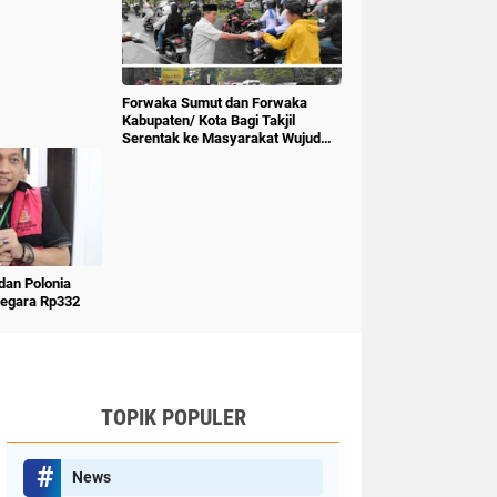
Forwaka Sumut dan Forwaka
Kabupaten/ Kota Bagi Takjil
Serentak ke Masyarakat Wujud
Kepedulian Insan Pers
an Polonia
Negara Rp332
TOPIK POPULER
News