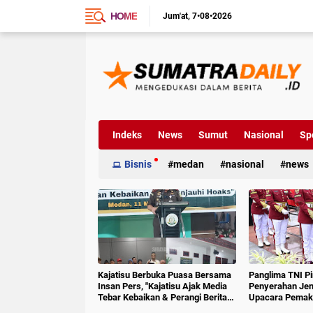
HOME
Jum'at
7•08•2026
Indeks
News
Sumut
Nasional
Sp
Bisnis
medan
nasional
news
Kajatisu Berbuka Puasa Bersama
Panglima TNI P
Insan Pers, "Kajatisu Ajak Media
Penyerahan Jen
Tebar Kebaikan & Perangi Berita
Upacara Pemak
Hoak"
6 RI