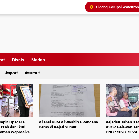
Triliunan Bantuan Revital
Menindak Lanjuti Arahan
Tim Pidsus Kejari Medan
Kajati Inspeksi Mendadak 
Diduga Aniaya Wartawan, E
ort
Bisnis
Medan
Dugaan Korupsi SPP dan
sport
sumut
impin Upacara
Aliansi BEM Al Washliya Rencana
Kejatisu Tahan 3 
azah dan Ikuti
Demo di Kejati Sumut
KSOP Belawan Terk
aman Wapres ke-
PNBP 2023–2024