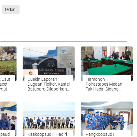
terkini
k Usut
Cuekin Laporan
Termohon
acet
Dugaan Tipikor, Kastel
Polrestabes Medan
umut
Batubara Dilaporkan
Tak Hadiri Sidang
ke Kajati Sumut
Prapid di PN Medan
opsud
Kaskoopsud II Hadiri
Pangkoopsud II