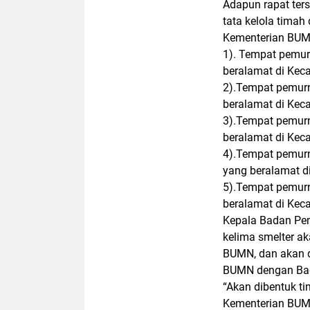
Adapun rapat te
tata kelola timah
Kementerian BUM
1). Tempat pemurn
beralamat di Kec
2).Tempat pemurni
beralamat di Kec
3).Tempat pemurni
beralamat di Kec
4).Tempat pemurni
yang beralamat d
5).Tempat pemurni
beralamat di Kec
Kepala Badan Pe
kelima smelter a
BUMN, dan akan d
BUMN dengan Bada
“Akan dibentuk ti
Kementerian BUM