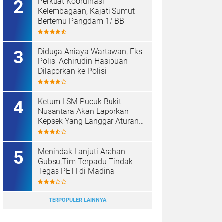
Perkuat Koordinasi
Kelembagaan, Kajati Sumut
Bertemu Pangdam 1/ BB
Diduga Aniaya Wartawan, Eks
Polisi Achirudin Hasibuan
Dilaporkan ke Polisi
Ketum LSM Pucuk Bukit
Nusantara Akan Laporkan
Kepsek Yang Langgar Aturan
Menteri ke APH , Terkait Dana
Revitalisasi Sekolah
Menindak Lanjuti Arahan
Gubsu,Tim Terpadu Tindak
Tegas PETI di Madina
TERPOPULER LAINNYA